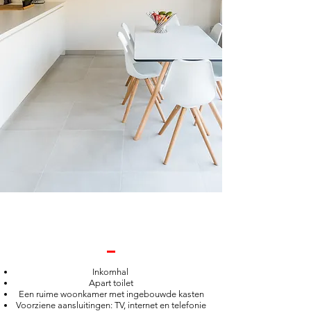
Inkomhal
Apart toilet
Een ruime woonkamer met ingebouwde kasten
Voorziene aansluitingen: TV, internet en telefonie